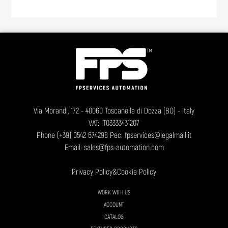
Via Morandi, 172 - 40060 Toscanella di Dozza (BO) - Italy
VAT: IT03333431207
Phone
(+39) 0542 674298
Pec: fpservices@legalmail.it
Email:
sales@fps-automation.com
Privacy Policy
&
Cookie Policy
WORK WITH US
ACCOUNT
CATALOG