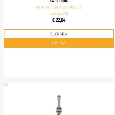
CA.05.01.004
PDF FICHA TÉCNICA DEL PRODUCTO
Download CAD
€ 22,64
QUICK VIEW
Quantità
COMPRAR