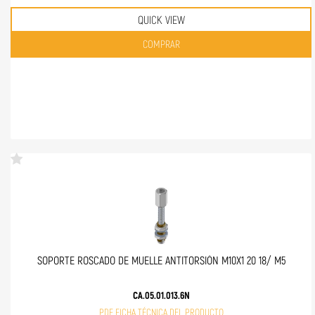
QUICK VIEW
Quantità
COMPRAR
SOPORTE ROSCADO DE MUELLE ANTITORSIÓN M10X1 20 18/ M5
CA.05.01.013.6N
PDF FICHA TÉCNICA DEL PRODUCTO