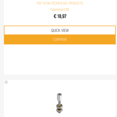
PDF FICHA TÉCNICA DEL PRODUCTO
Download CAD
€ 18,97
QUICK VIEW
Quantità
COMPRAR