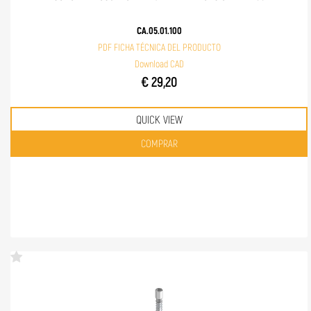
CA.05.01.100
PDF FICHA TÉCNICA DEL PRODUCTO
Download CAD
€ 29,20
QUICK VIEW
Quantità
COMPRAR