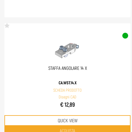
STAFFA ANGOLARE 14 X
CA.WST.14.X
SCHEDA PRODOTTO
Disegni CAD
€ 12,89
QUICK VIEW
Quantità
ACQUISTA