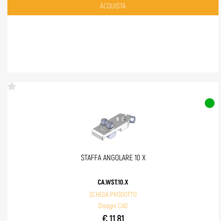
Quantità
ACQUISTA
STAFFA ANGOLARE 10 X
CA.WST.10.X
SCHEDA PRODOTTO
Disegni CAD
€ 11,81