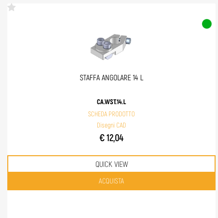
STAFFA ANGOLARE 14 L
CA.WST.14.L
SCHEDA PRODOTTO
Disegni CAD
€ 12,04
QUICK VIEW
Quantità
ACQUISTA