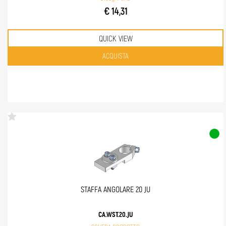
€ 14,31
QUICK VIEW
Quantità
ACQUISTA
STAFFA ANGOLARE 20 JU
CA.WST.20.JU