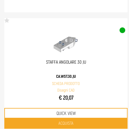
STAFFA ANGOLARE 30 JU
CA.WST.30.JU
SCHEDA PRODOTTO
Disegni CAD
€ 20,07
QUICK VIEW
Quantità
ACQUISTA