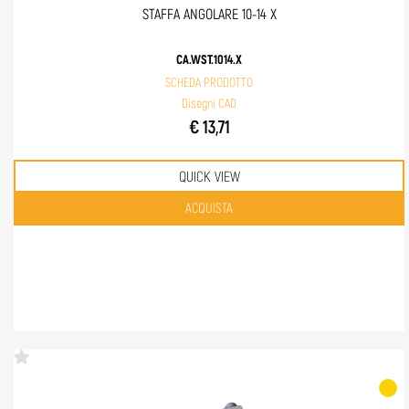
STAFFA ANGOLARE 10-14 X
CA.WST.1014.X
SCHEDA PRODOTTO
Disegni CAD
€ 13,71
QUICK VIEW
Quantità
ACQUISTA