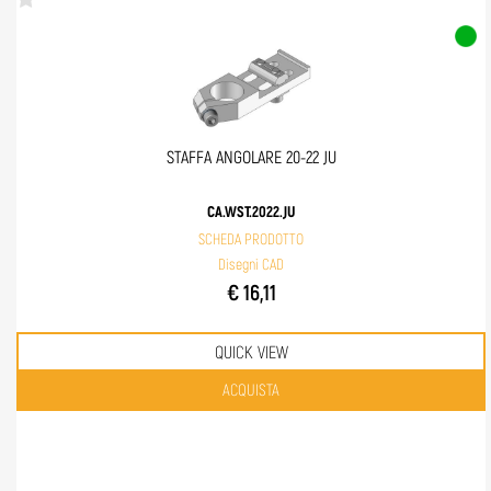
STAFFA ANGOLARE 20-22 JU
CA.WST.2022.JU
SCHEDA PRODOTTO
Disegni CAD
€ 16,11
QUICK VIEW
Quantità
ACQUISTA