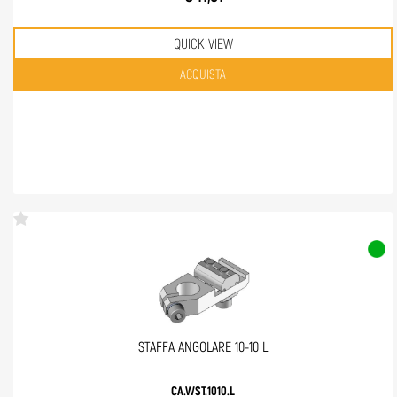
QUICK VIEW
Quantità
ACQUISTA
STAFFA ANGOLARE 10-10 L
CA.WST.1010.L