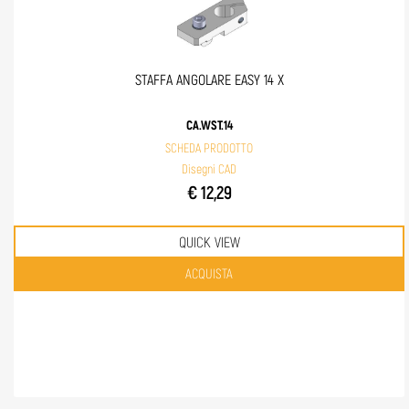
STAFFA ANGOLARE EASY 14 X
CA.WST.14
SCHEDA PRODOTTO
Disegni CAD
€ 12,29
QUICK VIEW
Quantità
ACQUISTA