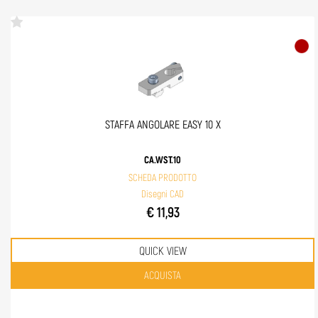
STAFFA ANGOLARE EASY 10 X
CA.WST.10
SCHEDA PRODOTTO
Disegni CAD
€ 11,93
QUICK VIEW
Quantità
ACQUISTA