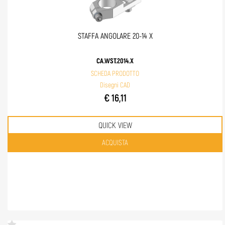
STAFFA ANGOLARE 20-14 X
CA.WST.2014.X
SCHEDA PRODOTTO
Disegni CAD
€ 16,11
QUICK VIEW
Quantità
ACQUISTA