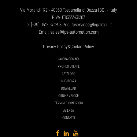
Via Morandi, 172 - 40060 Toscanella di Dozza (BO) - Italy
P.IVA: IT03333431207
Tel
(+39) 0542 674298
Pec: fpservices@legalmail.it
Email:
sales@fps-automation.com
Privacy Policy
&
Cookie Policy
LAVORA CON NOI
PROFILO UTENTE
CATALOGO
IN EVIDENZA
DOWNLOAD
ORDINE VELOCE
TERMINI E CONDIZIONI
AZIENDA
CONTATTI