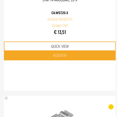
STAFFA ANGOLARE 20 X
CA.WST.20.X
SCHEDA PRODOTTO
Disegni CAD
€ 13,51
QUICK VIEW
Quantità
ACQUISTA