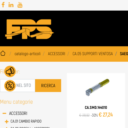
catalogo-articoli
ACCESSORI
CA.05 SUPPORTI VENTOSA
SAEG
Filtra per:
Menu categorie
CA.SMD.144010
ACCESSORI
€ 27,24
€ 38,92
-30%
CA.01 CAMBIO RAPIDO