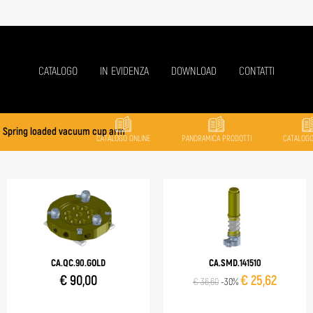
CATALOGO
IN EVIDENZA
DOWNLOAD
CONTATTI
 Spring loaded vacuum cup arm
CATALOGO ONLINE
PANORAMICA PRODOTTI
CATALOG
CA.QC.90.GOLD
CA.SMD.141510
€ 90,00
€ 25,62
€ 36,60
-30%