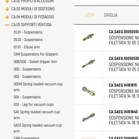
CA.02 PROFILI e ACCESSORI
CA.03 MODULI DI SOSTEGNO
LISTA
GRIGLIA
CA.04 MODULI DI FISSAGGIO
CA.05 SUPPORTI VENTOSA
CA.SAEG.10050510
05.01 - Suspensions
SOSPENSIONE N
05.02 - Suspensions
FILETTATA 10 05 0
07.01 - Elbow arm
CAM Suspensions For Grippers
CA.SAEG.1005053
GGB/GGE - Swivel Gripper Arm
SOSPENSIONE N
FILETTATA 10 05 
GGD - Suspensions
GGS - Suspensions
GGSM-Spring loaded vacuum cup
CA.SAEG.14181815
arm
SOSPENSIONE N
FILETTATA 14 18 1
GGV - Suspensions
GSE - Leg for vacuum cups
CA.SAEG.14181840
SAE Spring loaded vacuum cup
SOSPENSIONE N
arm
FILETTATA 14 18 1
SAEG Spring loaded vacuum cup
arm
CA.SAEG.20141810
SAM Suspensions