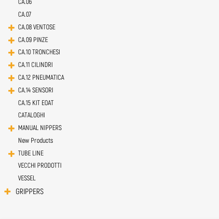
CA.06
CA.07
CA.08 VENTOSE
CA.09 PINZE
CA.10 TRONCHESI
CA.11 CILINDRI
CA.12 PNEUMATICA
CA.14 SENSORI
CA.15 KIT EOAT
CATALOGHI
MANUAL NIPPERS
New Products
TUBE LINE
VECCHI PRODOTTI
VESSEL
GRIPPERS