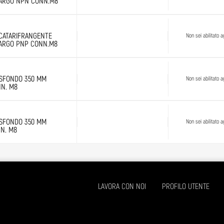
LARGO NPN CONN.M8
CATARIFRANGENTE
Non sei abilitato ag
LARGO PNP CONN.M8
I SFONDO 350 MM
Non sei abilitato ag
NN. M8
I SFONDO 350 MM
Non sei abilitato ag
N. M8
LAVORA CON NOI
PROFILO UTENTE