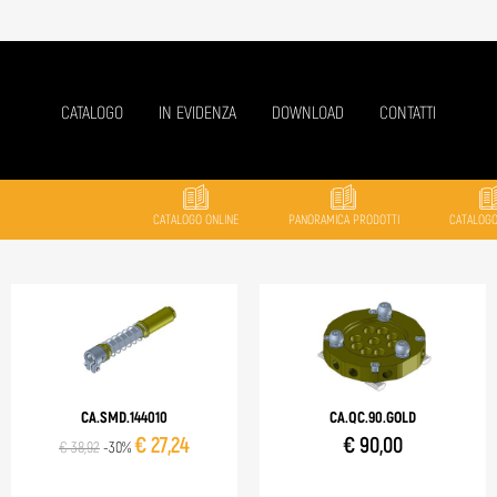
CATALOGO
IN EVIDENZA
DOWNLOAD
CONTATTI
CATALOGO ONLINE
PANORAMICA PRODOTTI
CATALOG
CA.SMD.144010
CA.QC.90.GOLD
€ 27,24
€ 90,00
€ 38,92
-30%