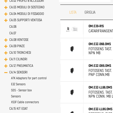
CA.02 PROFILI e ACCESSORI
CA.03 MODULI DI SOSTEGNO
LISTA
GRIGLIA
CA.04 MODULI DI FISSAGGIO
CA.05 SUPPORTI VENTOSA
OM.E39-R1S
CA.06
CATARIFRANGENT
CA.07
CA.08 VENTOSE
OM.E3Z-D66.OMS
CA.09 PINZE
FOTOSENS TAST.
NPN M8
CA.10 TRONCHESI
CA.11 CILINDRI
CA.12 PNEUMATICA
OM.E3Z-D86.OMS
FOTOSENS TAST.
CA.14 SENSORI
PNP CONN.M8
ATK Adapters for part control
E3Z Sensors
OM.E3Z-LL66.OMS
SDS - Sensor box
FOTOSENS. TAST.
NPN CONN. M8 
Sensors
XS3F Cable connectors
CA.15 KIT EOAT
OM.E3Z-LL86.OMS