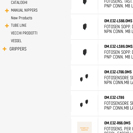
FOTOSENS. TAST.
CATALOGHI
PNP CONN. M8 
MANUAL NIPPERS
New Products
OM.E3Z-LS66.OMS
TUBE LINE
FOTOSEN SOPP. 
NPN CONN. M8 
VECCHI PRODOTTI
VESSEL
OM.E3Z-LS86.OMS
GRIPPERS
FOTOSEN SOPP. 
PNP CONN. M8 
OM.E3Z-LT66.OMS
FOTOSENSORE S
NPN CONN.M8 L
OM.E3Z-LT86
FOTOSENSORE S
PNP CONN.M8 L
OM.E3Z-R66.OMS
FOTOSENS. PER