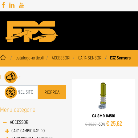
catalogo-articoli
ACCESSORI
CA.14 SENSORI
E3Z Sensors
Filtra per:
Menu categorie
CA.SMD.141510
ACCESSORI
€ 25,62
€ 36,60
-30%
CA.01 CAMBIO RAPIDO