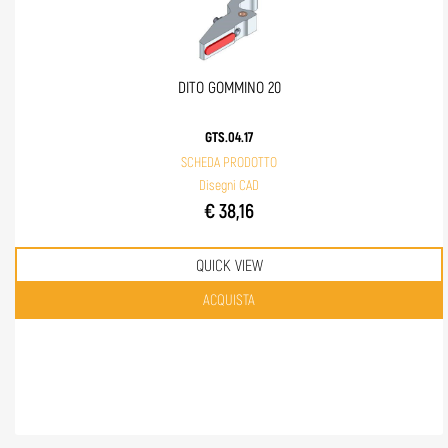
DITO GOMMINO 20
GTS.04.17
SCHEDA PRODOTTO
Disegni CAD
€ 38,16
QUICK VIEW
Quantità
ACQUISTA