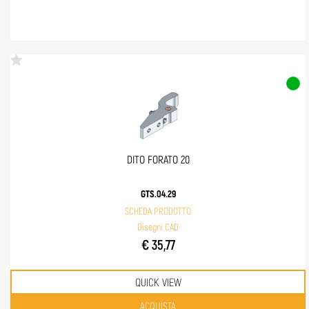
DITO FORATO 20
GTS.04.29
SCHEDA PRODOTTO
Disegni CAD
€ 35,77
QUICK VIEW
Quantità
ACQUISTA