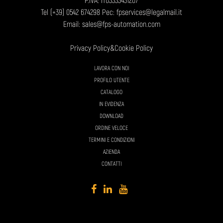
P.IVA: IT03333431207
Tel
(+39) 0542 674298
Pec: fpservices@legalmail.it
Email:
sales@fps-automation.com
Privacy Policy
&
Cookie Policy
LAVORA CON NOI
PROFILO UTENTE
CATALOGO
IN EVIDENZA
DOWNLOAD
ORDINE VELOCE
TERMINI E CONDIZIONI
AZIENDA
CONTATTI