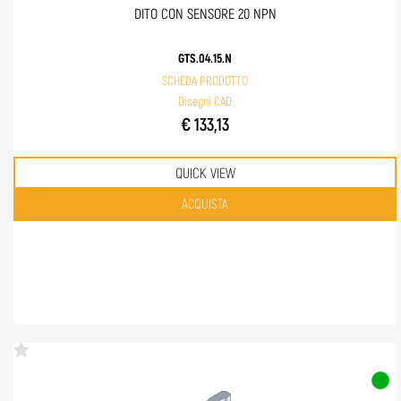
DITO CON SENSORE 20 NPN
GTS.04.15.N
SCHEDA PRODOTTO
Disegni CAD
€ 133,13
QUICK VIEW
Quantità
ACQUISTA