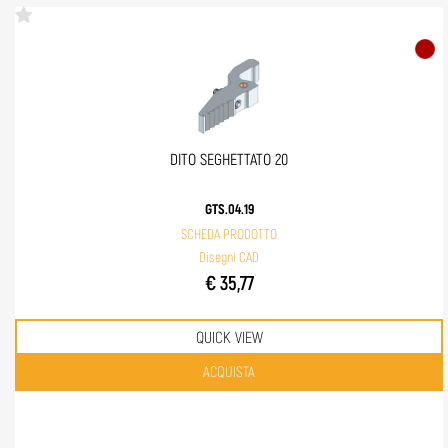
DITO SEGHETTATO 20
GTS.04.19
SCHEDA PRODOTTO
Disegni CAD
€ 35,77
QUICK VIEW
Quantità
ACQUISTA