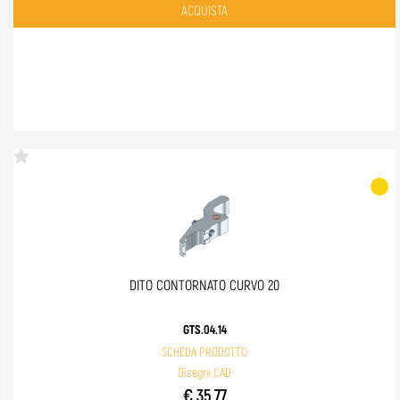
Quantità
ACQUISTA
DITO CONTORNATO CURVO 20
GTS.04.14
SCHEDA PRODOTTO
Disegni CAD
€ 35,77