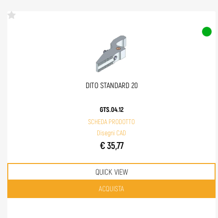
DITO STANDARD 20
GTS.04.12
SCHEDA PRODOTTO
Disegni CAD
€ 35,77
QUICK VIEW
Quantità
ACQUISTA