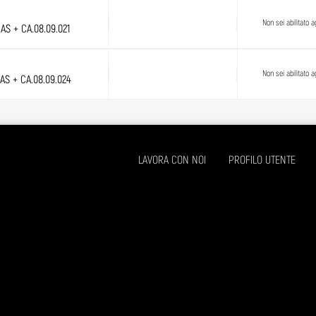
Non sei abilitato ag
.AS + CA.08.09.021
Non sei abilitato ag
.AS + CA.08.09.024
LAVORA CON NOI
PROFILO UTENTE