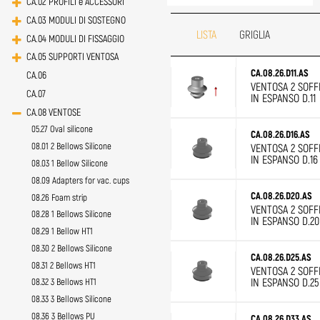
CA.02 PROFILI e ACCESSORI
CA.03 MODULI DI SOSTEGNO
LISTA
GRIGLIA
CA.04 MODULI DI FISSAGGIO
CA.05 SUPPORTI VENTOSA
CA.08.26.D11.AS
CA.06
VENTOSA 2 SOFFI
CA.07
IN ESPANSO D.11
CA.08 VENTOSE
05.27 Oval silicone
CA.08.26.D16.AS
08.01 2 Bellows Silicone
VENTOSA 2 SOFFI
IN ESPANSO D.16
08.03 1 Bellow Silicone
08.09 Adapters for vac. cups
CA.08.26.D20.AS
08.26 Foam strip
VENTOSA 2 SOFFI
08.28 1 Bellows Silicone
IN ESPANSO D.20
08.29 1 Bellow HT1
08.30 2 Bellows Silicone
CA.08.26.D25.AS
08.31 2 Bellows HT1
VENTOSA 2 SOFFI
IN ESPANSO D.25
08.32 3 Bellows HT1
08.33 3 Bellows Silicone
08.36 3 Bellows PU
CA.08.26.D33.AS