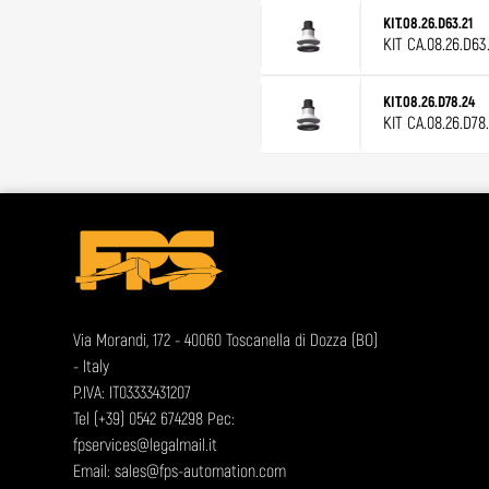
KIT.08.26.D63.21
KIT CA.08.26.D63
KIT.08.26.D78.24
KIT CA.08.26.D78
Via Morandi, 172 - 40060 Toscanella di Dozza (BO)
- Italy
P.IVA: IT03333431207
Tel
(+39) 0542 674298
Pec:
fpservices@legalmail.it
Email:
sales@fps-automation.com