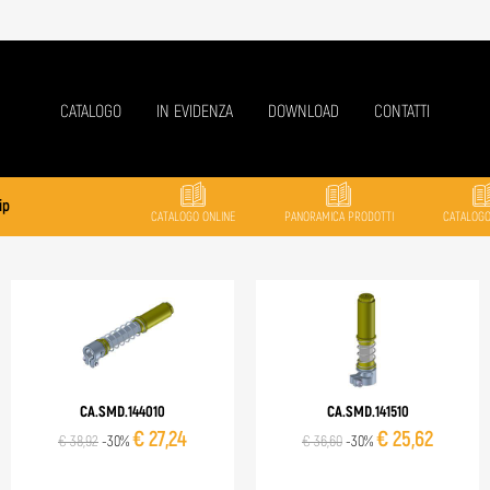
CATALOGO
IN EVIDENZA
DOWNLOAD
CONTATTI
ip
CATALOGO ONLINE
PANORAMICA PRODOTTI
CATALOG
CA.SMD.144010
CA.SMD.141510
€ 27,24
€ 25,62
€ 38,92
-30%
€ 36,60
-30%