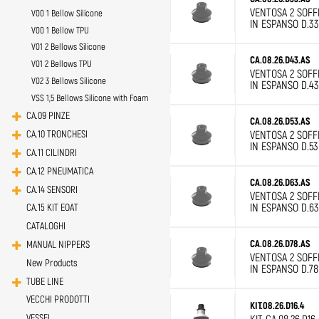
VENTOSA 2 SOFFI
V00 1 Bellow Silicone
IN ESPANSO D.33
V00 1 Bellow TPU
V01 2 Bellows Silicone
CA.08.26.D43.AS
V01 2 Bellows TPU
VENTOSA 2 SOFFI
V02 3 Bellows Silicone
IN ESPANSO D.43
VSS 1,5 Bellows Silicone with Foam
CA.09 PINZE
CA.08.26.D53.AS
VENTOSA 2 SOFFI
CA.10 TRONCHESI
IN ESPANSO D.53
CA.11 CILINDRI
CA.12 PNEUMATICA
CA.08.26.D63.AS
CA.14 SENSORI
VENTOSA 2 SOFFI
IN ESPANSO D.63
CA.15 KIT EOAT
CATALOGHI
CA.08.26.D78.AS
MANUAL NIPPERS
VENTOSA 2 SOFFI
New Products
IN ESPANSO D.78
TUBE LINE
VECCHI PRODOTTI
KIT.08.26.D16.4
VESSEL